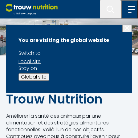
You are visiting the global website
Switch to
Local site
À propos de nous
Stay on
Global site
Travailler chez
Trouw Nutrition
Améliorer la santé des animaux par une
alimentation et des stratégies alimentaires
fonctionnelles. Voilà l’un de nos objectifs.
Contribuez avec nous à construire l’avenir pour