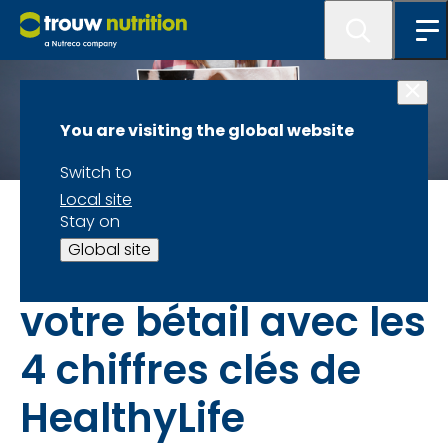
You are visiting the global website
Switch to
Local site
L’importance d’un rendement journalier à vie élevé
Stay on
Global site
Tirez le meilleur de
votre bétail avec les
4 chiffres clés de
HealthyLife