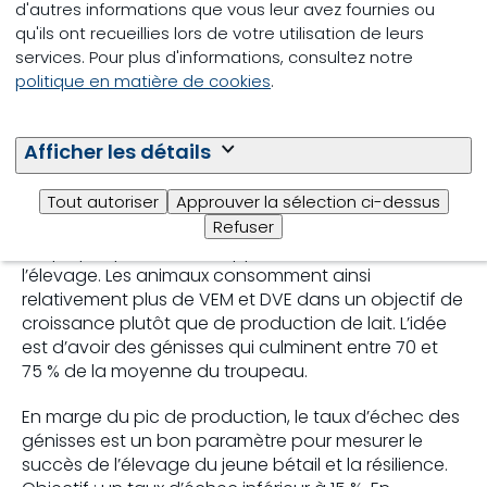
d'autres informations que vous leur avez fournies ou
premiers jours après le vêlage sur le moment du
qu'ils ont recueillies lors de votre utilisation de leurs
pic de production et la quantité de lait pour les
services. Pour plus d'informations, consultez notre
génisses et les vaches plus âgées (adapté de
politique en matière de cookies
.
Carvalho et al. 2019).
Qui plus est, le pic de production nous renseigne
Afficher les détails
également sur le succès de l’élevage. Si les génisses
passent par une période de transition normale
Tout autoriser
Approuver la sélection ci-dessus
(sans affections cliniques ni naissances difficiles),
Refuser
un faible pic de production peut éventuellement
s’expliquer par un développement limité de
l’élevage. Les animaux consomment ainsi
relativement plus de VEM et DVE dans un objectif de
croissance plutôt que de production de lait. L’idée
est d’avoir des génisses qui culminent entre 70 et
75 % de la moyenne du troupeau.
En marge du pic de production, le taux d’échec des
génisses est un bon paramètre pour mesurer le
succès de l’élevage du jeune bétail et la résilience.