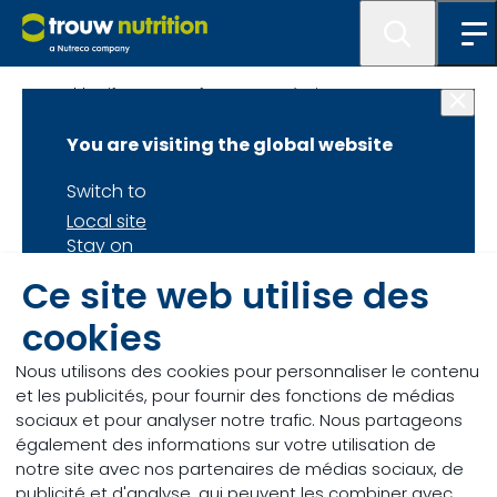
HealthyLife : Des performances à vie
You are visiting the global website
Composition des
Switch to
fourrages d’herbe
Local site
Stay on
et de maïs 2021
Global site
Ce site web utilise des
cookies
Fourrage d’herbe
Nous utilisons des cookies pour personnaliser le contenu
Le printemps a été humide et froid. De nombreux
et les publicités, pour fournir des fonctions de médias
agriculteurs ont donc fauché leurs champs
sociaux et pour analyser notre trafic. Nous partageons
tardivement. Résultat : certains paramètres des
également des informations sur votre utilisation de
fourrages d’herbe diffèrent significativement de
notre site avec nos partenaires de médias sociaux, de
ceux des quatre années précédentes (2017-2020).
publicité et d'analyse, qui peuvent les combiner avec