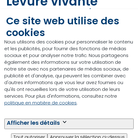
Levure vivante
Levucell SC : Étude
Ce site web utilise des
de stabilité
cookies
Nous utilisons des cookies pour personnaliser le contenu
et les publicités, pour fournir des fonctions de médias
Certains fabricants d’aliments pour animaux et
sociaux et pour analyser notre trafic. Nous partageons
agriculteurs s’interrogent sur la stabilité de la
également des informations sur votre utilisation de
levure vivante Levucell SC combinée à des
notre site avec nos partenaires de médias sociaux, de
acides ou des sels. A fortiori lorsque les
publicité et d'analyse, qui peuvent les combiner avec
températures extérieures sont élevées. En cas
d'autres informations que vous leur avez fournies ou
de doute ou d’incertitude quant à la stabilité
qu'ils ont recueillies lors de votre utilisation de leurs
du produit, les éleveurs le suppriment en été. À
services. Pour plus d'informations, consultez notre
tort ! C’est justement pendant les mois chauds
politique en matière de cookies
.
qu’il est judicieux d’utiliser Levucell SC afin de
contrecarrer les conséquences du stress
thermique, de l’instabilité du rumen et de la
Afficher les détails
réduction de l’ingestion de fourrage. De
nouveaux résultats de recherche confirment la
Tout autoriser
Approuver la sélection ci-dessus