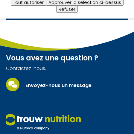
Tout autoriser
Approuver la sélection ci-dessus
Cet article compile les principaux résultats de
Refuser
l’étude.
Vous avez une question ?
Contactez-nous.
Envoyez-nous un message