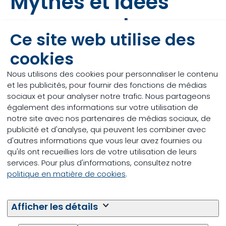
Mythes et idées
reçues sur les
Ce site web utilise des
levures vivantes
cookies
Nous utilisons des cookies pour personnaliser le contenu
et les publicités, pour fournir des fonctions de médias
Aussi petites que soient les cellules de levure,
sociaux et pour analyser notre trafic. Nous partageons
on manque considérablement de
également des informations sur votre utilisation de
connaissances sur le mode d’action de la
notre site avec nos partenaires de médias sociaux, de
levure vivante. L’institut de recherche français
publicité et d'analyse, qui peuvent les combiner avec
INRA, entre autres, a mené une étude
d'autres informations que vous leur avez fournies ou
approfondie sur le mode d’action des levures
qu'ils ont recueillies lors de votre utilisation de leurs
vivantes et isolé la souche
Saccharomyces
services. Pour plus d'informations, consultez notre
cerevisiae
CNCM I-1077 (Levucell SC). Cette
politique en matière de cookies
.
souche a été sélectionnée au prix d’efforts
considérables et de méthodes de sélection
exigeantes (par ex. : l’établissement d’un profil
Afficher les détails
ADN) en raison de modes d’action pertinents
et d’une efficacité particulière dans le rumen.