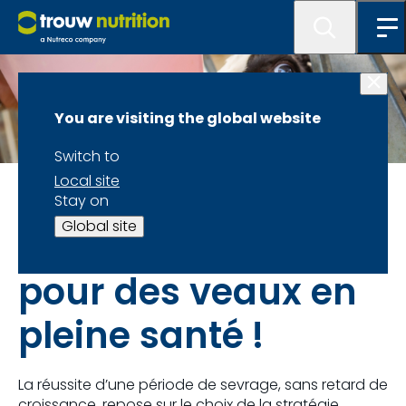
You are visiting the global website
Switch to
Local site
LifeStart : Chaque jour compte!
Stay on
Global site
Un sevrage réussi
pour des veaux en
pleine santé !
La réussite d’une période de sevrage, sans retard de
croissance, repose sur le choix de la stratégie