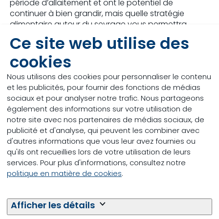
période d’allaitement et ont le potentiel de
continuer à bien grandir, mais quelle stratégie
alimentaire autour du sevrage vous permettra
d’obtenir les meilleurs résultats ? Cet article lève le
Ce site web utilise des
voile sur le secret d’une bonne alimentation de
cookies
départ !
Nous utilisons des cookies pour personnaliser le contenu
Vers l’article
et les publicités, pour fournir des fonctions de médias
Sevrage des veaux : à
sociaux et pour analyser notre trafic. Nous partageons
également des informations sur votre utilisation de
faire et à éviter
notre site avec nos partenaires de médias sociaux, de
publicité et d'analyse, qui peuvent les combiner avec
d'autres informations que vous leur avez fournies ou
Plusieurs aspects sont essentiels pour optimiser le
qu'ils ont recueillies lors de votre utilisation de leurs
potentiel de croissance de vos veaux durant le
services. Pour plus d'informations, consultez notre
sevrage. Vous devez avant tout vous attacher à
politique en matière de cookies
.
assurer le bon développement du rumen dès que
possible. Vous favoriserez la croissance de vos
animaux en évitant le stress et en leur donnant du
Afficher les détails
lait très digeste. Saviez-vous aussi qu’il est
préférable de ne pas donner de foin pendant les