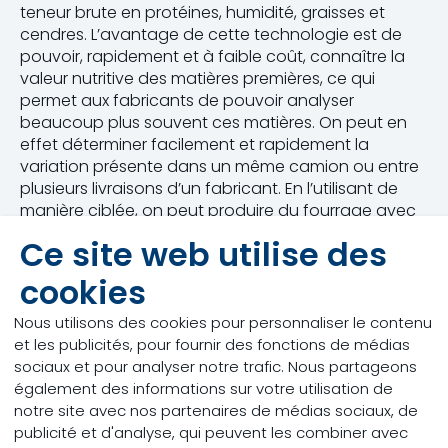
teneur brute en protéines, humidité, graisses et
cendres. L’avantage de cette technologie est de
pouvoir, rapidement et à faible coût, connaître la
valeur nutritive des matières premières, ce qui
permet aux fabricants de pouvoir analyser
beaucoup plus souvent ces matières. On peut en
effet déterminer facilement et rapidement la
variation présente dans un même camion ou entre
plusieurs livraisons d’un fabricant. En l’utilisant de
manière ciblée, on peut produire du fourrage avec
une composition plus constante, qui correspond au
Ce site web utilise des
mieux aux besoins de vos animaux.
cookies
Nous utilisons des cookies pour personnaliser le contenu
et les publicités, pour fournir des fonctions de médias
sociaux et pour analyser notre trafic. Nous partageons
également des informations sur votre utilisation de
Une analyse une seule
notre site avec nos partenaires de médias sociaux, de
fois par an
publicité et d'analyse, qui peuvent les combiner avec