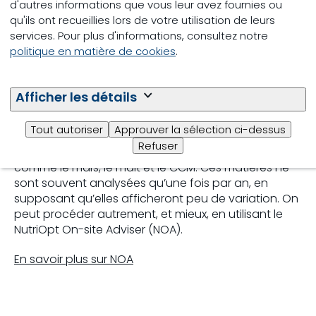
d'autres informations que vous leur avez fournies ou
qu'ils ont recueillies lors de votre utilisation de leurs
Jusqu’il y a peu, les analyses NIR des matières
services. Pour plus d'informations, consultez notre
premières étaient effectuées au moyen d’un
politique en matière de cookies
.
appareil relativement cher dans un laboratoire.
Cette technologie est depuis longtemps appliquée
afin de garantir la qualité de votre fourrage. Dans
Afficher les détails
de nombreux élevages de volailles, il est normal
d’ajouter au mélange du froment en vrac. Certains
Tout autoriser
Approuver la sélection ci-dessus
élevages de volaille vont plus loin en achetant et en
Refuser
ajoutant plusieurs matières premières en vrac,
comme le maïs, le malt et le CCM. Ces matières ne
sont souvent analysées qu’une fois par an, en
supposant qu’elles afficheront peu de variation. On
peut procéder autrement, et mieux, en utilisant le
NutriOpt On-site Adviser (NOA).
En savoir plus sur NOA