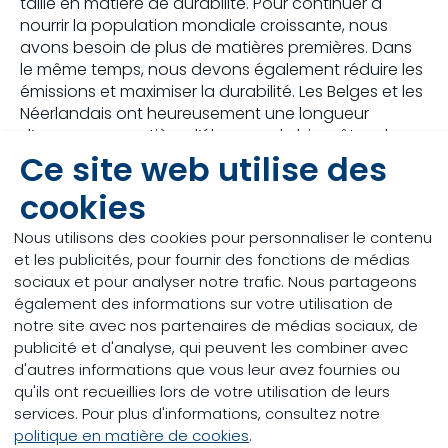
taille en matière de durabilité. Pour continuer à
nourrir la population mondiale croissante, nous
avons besoin de plus de matières premières. Dans
le même temps, nous devons également réduire les
émissions et maximiser la durabilité. Les Belges et les
Néerlandais ont heureusement une longueur
d’avance en matière d’élevage, de bien-être, de
santé et de qualité. Et nous en sommes
Ce site web utilise des
extrêmement fiers ! Trouw Nutrition ne se cache pas
cookies
de cet amour pour les agriculteurs. Unir nos forces
nous permet de faire de grands progrès pour
Nous utilisons des cookies pour personnaliser le contenu
rendre notre alimentation plus durable !
et les publicités, pour fournir des fonctions de médias
sociaux et pour analyser notre trafic. Nous partageons
également des informations sur votre utilisation de
notre site avec nos partenaires de médias sociaux, de
publicité et d'analyse, qui peuvent les combiner avec
d'autres informations que vous leur avez fournies ou
qu'ils ont recueillies lors de votre utilisation de leurs
services. Pour plus d'informations, consultez notre
politique en matière de cookies
.