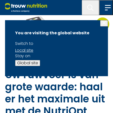
You are visiting the global website
Switch to
Local site
NutriOpt On-site Adviser (NOA): Dé innovatie in
Stay on
precisievoeding
Global site
Uw ruwvoer is van
grote waarde: haal
er het maximale uit
met de NutriOpt