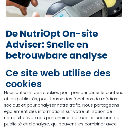
De NutriOpt On-site
Adviser:
Snelle en
betrouwbare analyse
Nog te vaak blijft een voeranalyse achterwege en
Ce site web utilise des
maakt de rundveespecialist een inschatting wat de
cookies
gehaltes zijn, waarop het rantsoen vervolgens
opnieuw wordt berekend. In enkele gevallen wordt
Nous utilisons des cookies pour personnaliser le contenu
een heranalyse aangevraagd, maar dat kost tijd en
et les publicités, pour fournir des fonctions de médias
geld. Om tegemoet te komen aan de wens voor
sociaux et pour analyser notre trafic. Nous partageons
een snelle, betrouwbare nutriëntenanalyse op uw
également des informations sur votre utilisation de
eigen erf, introduceert Trouw Nutrition de NutriOpt
notre site avec nos partenaires de médias sociaux, de
On-site Adviser (NOA). Een draagbare NIR-scanner
publicité et d'analyse, qui peuvent les combiner avec
die binnen 10 minuten een volledige analyse maakt