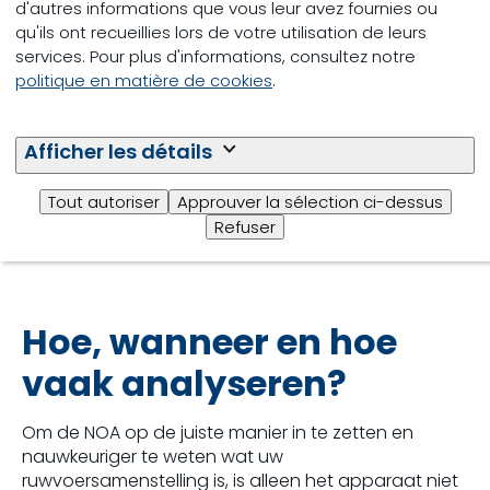
d'autres informations que vous leur avez fournies ou
van de samenstelling van een gras- en maiskuil of
qu'ils ont recueillies lors de votre utilisation de leurs
losse grondstoffen zoals soja en raap. Daarmee
services. Pour plus d'informations, consultez notre
beschikt u snel over een volledige uitslag en kunt u
politique en matière de cookies
.
direct met de nieuwe getallen rekenen. Hieronder
kunt u een voorbeeld van een analyseresultaat
downloaden.
Afficher les détails
Download analyseresultaat NOA
Tout autoriser
Approuver la sélection ci-dessus
Refuser
Hoe, wanneer en hoe
vaak analyseren?
Om de NOA op de juiste manier in te zetten en
nauwkeuriger te weten wat uw
ruwvoersamenstelling is, is alleen het apparaat niet