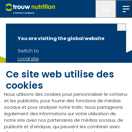
Catalogus
You are visiting the global website
Switch to
Local site
Stay on
Ce site web utilise des
Global site
Vous avez une question ?
cookies
Contactez-nous.
Nous utilisons des cookies pour personnaliser le contenu
et les publicités, pour fournir des fonctions de médias
Envoyez-nous un message
sociaux et pour analyser notre trafic. Nous partageons
également des informations sur votre utilisation de
notre site avec nos partenaires de médias sociaux, de
publicité et d'analyse, qui peuvent les combiner avec