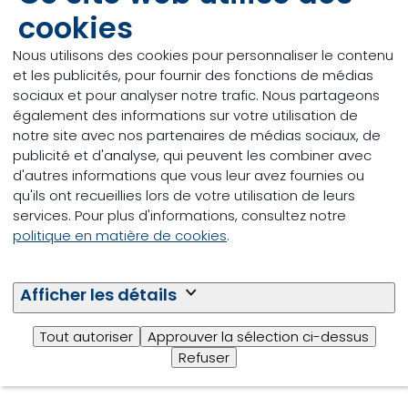
cookies
Nous utilisons des cookies pour personnaliser le contenu
E-mailadres
*
et les publicités, pour fournir des fonctions de médias
sociaux et pour analyser notre trafic. Nous partageons
également des informations sur votre utilisation de
notre site avec nos partenaires de médias sociaux, de
Nieuwsbrief voorkeur:
*
publicité et d'analyse, qui peuvent les combiner avec
d'autres informations que vous leur avez fournies ou
qu'ils ont recueillies lors de votre utilisation de leurs
services. Pour plus d'informations, consultez notre
Ik ga ermee akkoord dat de persoonlijke gegevens die ik via
politique en matière de cookies
.
dit formulier indien, worden gebruikt om contact met mij op
te nemen. Voor meer informatie over hoe Trouw Nutrition met
Afficher les détails
je persoonsgegevens omgaat, verwijzen wij je naar onze
privacyverklaring
.
Tout autoriser
Approuver la sélection ci-dessus
Ik ga hiermee akkoord.
*
Refuser