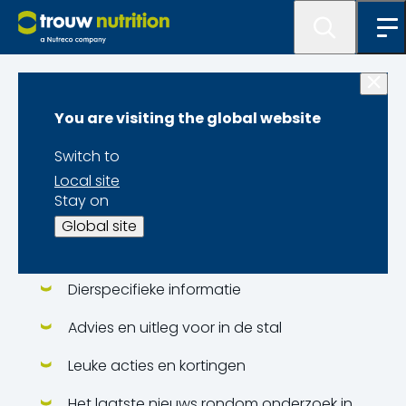
Home
You are visiting the global website
Nieuwsbrieven
Switch to
Local site
Meld je aan voor onze nieuwsbrief en blijf op de
Stay on
hoogte van de ontwikkelingen in je sector.
Global site
Onderwerpen nieuwsbrief:
Dierspecifieke informatie
Advies en uitleg voor in de stal
Leuke acties en kortingen
Het laatste nieuws rondom onderzoek in