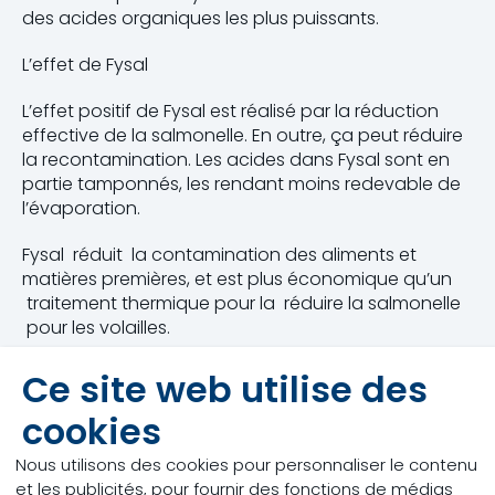
des acides organiques les plus puissants.
L’effet de Fysal
L’effet positif de Fysal est réalisé par la réduction
effective de la salmonelle. En outre, ça peut réduire
la recontamination. Les acides dans Fysal sont en
partie tamponnés, les rendant moins redevable de
l’évaporation.
Fysal réduit la contamination des aliments et
matières premières, et est plus économique qu’un
traitement thermique pour la réduire la salmonelle
pour les volailles.
La réduction de salmonelle dans la chaîne
Ce site web utilise des
alimentaire
cookies
Les produits Fysal non seulement agisse dans les
Nous utilisons des cookies pour personnaliser le contenu
matériaux d’alimentation, ils sont également
et les publicités, pour fournir des fonctions de médias
efficaces dans autres niveaux de la chaîne de