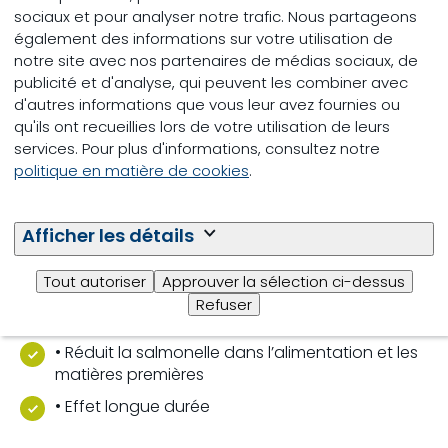
sociaux et pour analyser notre trafic. Nous partageons
production. A la meunerie et à la ferme, Fysal aide à
également des informations sur votre utilisation de
réduire la recontamination en diminuant les
notre site avec nos partenaires de médias sociaux, de
comptes bactériens dans les résidus d’alimentation
publicité et d'analyse, qui peuvent les combiner avec
dans la chaîne alimentaire, comme par exemple les
d'autres informations que vous leur avez fournies ou
silos, les lignes d’alimentation et les camions. C’est
qu'ils ont recueillies lors de votre utilisation de leurs
ainsi que Fysal soutient la réduction de salmonelle
services. Pour plus d'informations, consultez notre
dans la chaîne alimentaire
politique en matière de cookies
.
Afficher les détails
Tout autoriser
Approuver la sélection ci-dessus
Refuser
Caractériser
• Réduit la salmonelle dans l’alimentation et les
matières premières
• Effet longue durée