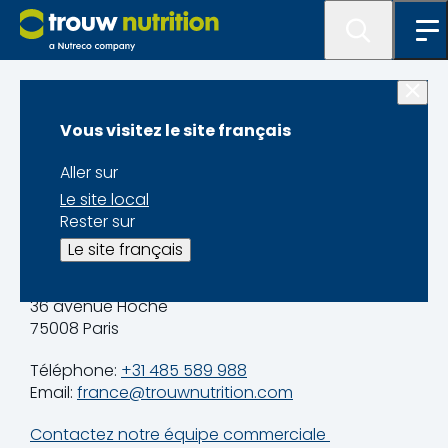
Home
Vous visitez le site français
Contact
Aller sur
Le site local
Rester sur
Le site français
Trouw Nutrition France
36 avenue Hoche
75008 Paris
Téléphone:
+31 485 589 988
Email:
france@trouwnutrition.com
Contactez notre équipe commerciale