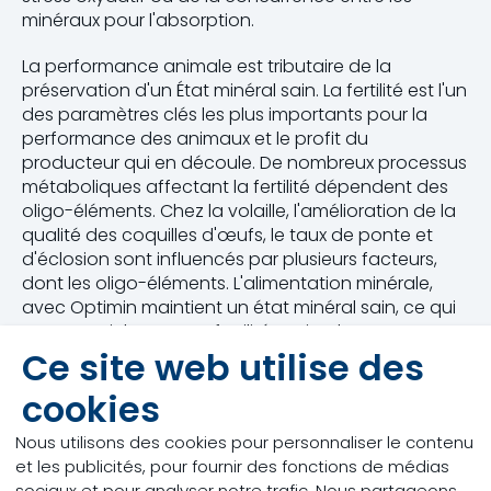
minéraux pour l'absorption.
La performance animale est tributaire de la
préservation d'un État minéral sain. La fertilité est l'un
des paramètres clés les plus importants pour la
performance des animaux et le profit du
producteur qui en découle. De nombreux processus
métaboliques affectant la fertilité dépendent des
oligo-éléments. Chez la volaille, l'amélioration de la
qualité des coquilles d'œufs, le taux de ponte et
d'éclosion sont influencés par plusieurs facteurs,
dont les oligo-éléments. L'alimentation minérale,
avec Optimin maintient un état minéral sain, ce qui
est essentiel pour une fertilité optimale.
Ce site web utilise des
La ligne de produits Optimin offre une gamme
cookies
complète d’oligo-éléments développée par des
experts en nutrition animale. Optimins ® sont des
Nous utilisons des cookies pour personnaliser le contenu
contrôles de qualité famille-QS et GMP + certifiés
et les publicités, pour fournir des fonctions de médias
sont effectués sur chaque lot assurant la qualité, la
sociaux et pour analyser notre trafic. Nous partageons