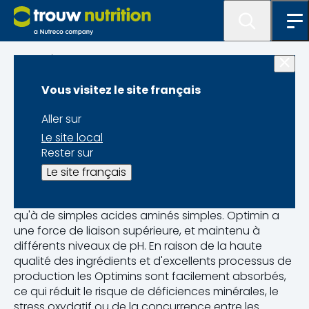
Catalogue
Vous visitez le site français
Optimin
Aller sur
Le site local
Rester sur
Le site français
Les oligo-éléments organiques Optimin sont liés à
de multiples oligopeptides et acides aminés plutôt
qu'à de simples acides aminés simples. Optimin a
une force de liaison supérieure, et maintenu à
différents niveaux de pH. En raison de la haute
qualité des ingrédients et d'excellents processus de
production les Optimins sont facilement absorbés,
ce qui réduit le risque de déficiences minérales, le
stress oxydatif ou de la concurrence entre les