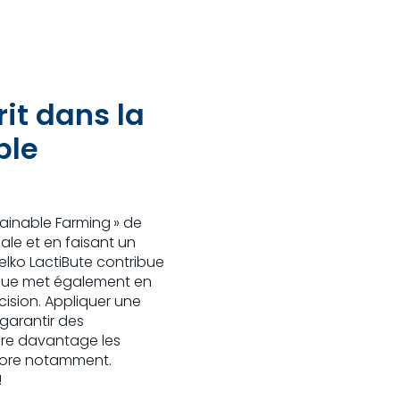
rit dans la
ble
tainable Farming » de
nale et en faisant un
Selko LactiBute contribue
tique met également en
cision. Appliquer une
garantir des
ire davantage les
hore notamment.
!