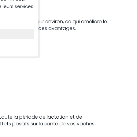
e leurs services.
de 0,9 kg par jour environ, ce qui améliore le
l ne présente que des avantages.
 toute la période de lactation et de
ffets positifs sur la santé de vos vaches :