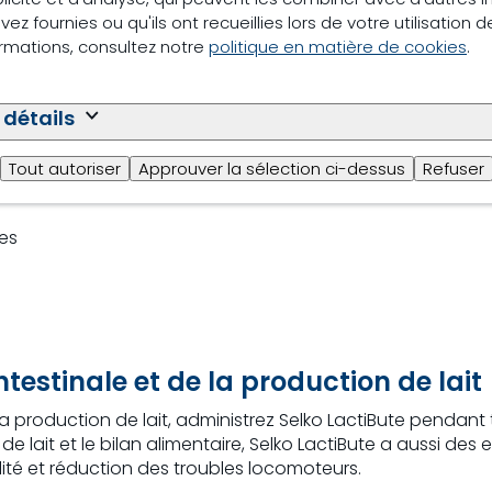
ez fournies ou qu'ils ont recueillies lors de votre utilisation d
re ration
ormations, consultez notre
politique en matière de cookies
.
hes permet d’augmenter la production de lait de référence 
ement testé dans des exploitations environnementales. Et i
 détails
actiBute
Tout autoriser
Approuver la sélection ci-dessus
Refuser
nes
testinale et de la production de lait
 la production de lait, administrez Selko LactiBute pendant
e lait et le bilan alimentaire, Selko LactiBute a aussi des e
ilité et réduction des troubles locomoteurs.