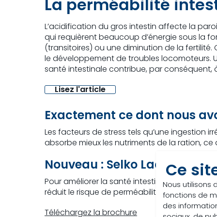
La perméabilité intes
L’acidification du gros intestin affecte la pa
qui requièrent beaucoup d’énergie sous la for
(transitoires) ou une diminution de la fertilité
le développement de troubles locomoteurs. U
santé intestinale contribue, par conséquent, à 
Lisez l'article
Exactement ce dont nous av
Les facteurs de stress tels qu’une ingestion irr
absorbe mieux les nutriments de la ration, ce
Nouveau : Selko LactiBute
Ce sit
Pour améliorer la santé intestinale, Trouw Nutr
Nous utilisons 
réduit le risque de perméabilité intestinale. Id
fonctions de m
des information
Téléchargez la brochure
sociaux, de pub