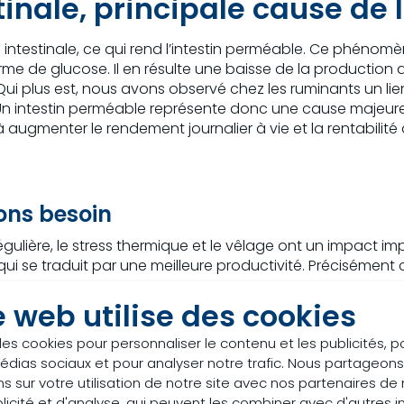
tinale, principale cause de 
roi intestinale, ce qui rend l’intestin perméable. Ce phé
me de glucose. Il en résulte une baisse de la production
. Qui plus est, nous avons observé chez les ruminants un lien
n intestin perméable représente donc une cause majeure 
augmenter le rendement journalier à vie et la rentabilité d
ons besoin
égulière, le stress thermique et le vêlage ont un impact impo
 qui se traduit par une meilleure productivité. Précisém
e web utilise des cookies
ition lance Selko LactiBute, un prébiotique breveté qui amé
des cookies pour personnaliser le contenu et les publicités, p
éal pour les agriculteurs désireux d’optimiser la santé de leu
édias sociaux et pour analyser notre trafic. Nous partageo
s sur votre utilisation de notre site avec nos partenaires d
licité et d'analyse, qui peuvent les combiner avec d'autres 