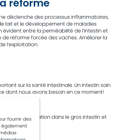
la réforme
nomène déclenche des processus inflammatoires,
 de lait et le développement de maladies
 évident entre la perméabilité de l’intestin et
de réforme forcée des vaches. Améliorer la
e l’exploitation.
rtant sur la santé intestinale. Un intestin sain
ent ce dont nous avons besoin en ce moment!
liore la fermentation dans le gros intestin et
our fournir des
r bétail!
ns également
e médias
informations