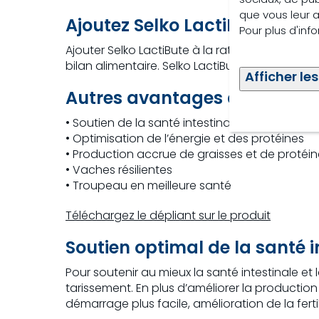
que vous leur av
Ajoutez Selko LactiBute à vot
Pour plus d'inf
Ajouter Selko LactiBute à la ration de vos vac
bilan alimentaire. Selko LactiBute a été larg
Afficher les
Autres avantages de Selko L
• Soutien de la santé intestinale
• Optimisation de l’énergie et des protéines
• Production accrue de graisses et de protéi
• Vaches résilientes
• Troupeau en meilleure santé
Téléchargez le dépliant sur le produit
Soutien optimal de la santé in
Pour soutenir au mieux la santé intestinale et
tarissement. En plus d’améliorer la production d
démarrage plus facile, amélioration de la fert