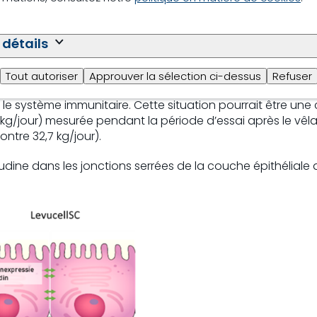
taient une paroi ruminale en bon état de fonctionnement,
 détails
urs TLR4). Une réduction de l’activité de TLR4 une semaine
ux endotoxines (LPS) qui se forment au début de la lactat
 dans le groupe Levucell® SC (
Occludine
), ce qui peut ex
Tout autoriser
Approuver la sélection ci-dessus
Refuser
 grande tolérance aux endotoxines et de meilleures joncti
r le système immunitaire. Cette situation pourrait être u
 kg/jour) mesurée pendant la période d’essai après le vêla
ontre 32,7 kg/jour).
ccludine dans les jonctions serrées de la couche épithélia