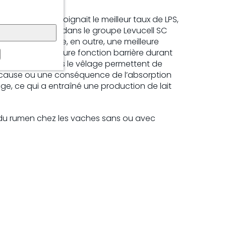
 comme en témoignait le meilleur taux de LPS,
 après le vêlage dans le groupe Levucell SC
ion. On observe, en outre, une meilleure
pliquer une meilleure fonction barrière durant
ons serrées après le vêlage permettent de
ne cause ou une conséquence de l’absorption
ge, ce qui a entraîné une production de lait
le du rumen chez les vaches sans ou avec