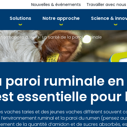
Nouvelles & événements
Travailler avec nous
Solutions
Notre approche
Science & inno
performances à vie
La santé de la paroi ruminale
a paroi ruminale en
t essentielle pour l
s vaches taries et des jeunes vaches diffèrent souvent co
environnement ruminal et la paroi du rumen (pensez aux pa
ement de la quantité d’amidon et de sucres absorbés, est 