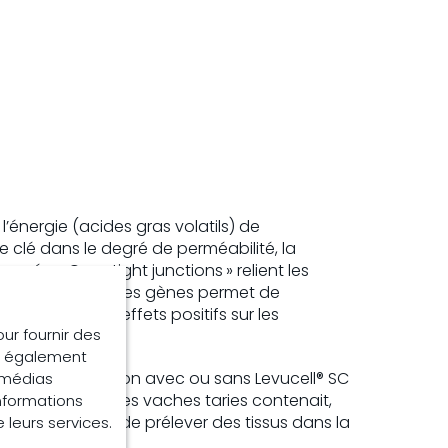
’énergie (acides gras volatils) de
e clé dans le degré de perméabilité, la
rrées. Ces « tight junctions » relient les
1). L’expression des gènes permet de
tifs et leurs effets positifs sur les
our fournir des
ns également
 ont reçu une ration avec ou sans Levucell® SC
e médias
ême. La ration des vaches taries contenait,
informations
scope a permis de prélever des tissus dans la
e leurs services.
e.