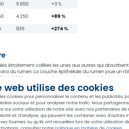
50
5 950
+3 %
50
4 250
+89 %
5
935
+274 %
re
es étroitement collées les unes aux autres qui absorbent l
 paroi du rumen. La couche épithéliale du rumen joue un rôl
tanchéité repose aussi en grande partie sur les jonctions se
ce indésirable dans la circulation sanguine (voir figure 
e web utilise des cookies
té et d’ainsi mieux comprendre le fonctionnement des addi
des cookies pour personnaliser le contenu et les publicités, p
édias sociaux et pour analyser notre trafic. Nous partageo
r 21 vaches holsteins divisées en deux groupes. Les vaches
s sur votre utilisation de notre site avec nos partenaires d
ès le vêlage. Les rations n’étaient pas formulées à l’extr
licité et d'analyse, qui peuvent les combiner avec d'autres 
ès riche) des vaches en lactation 348 g NDF/kg MS. Un endo
ez fournies ou qu'ils ont recueillies lors de votre utilisation d
le vêlage et au cours des semaines 1 et 3 après le vêlag
ormations, consultez notre
politique en matière de cookies
.