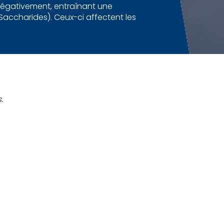
 négativement, entraînant une
Saccharides). Ceux-ci affectent les
.