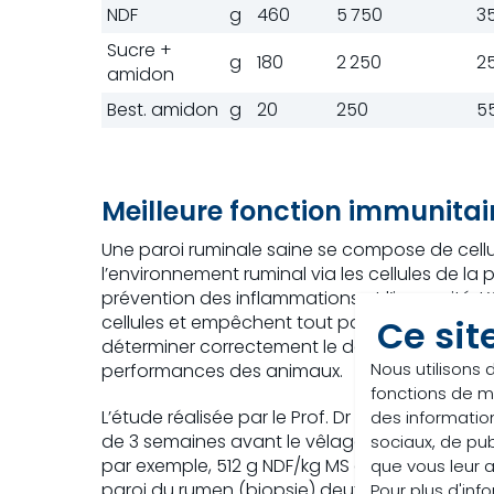
NDF
g
460
5 750
3
Sucre +
g
180
2 250
2
amidon
Best. amidon
g
20
250
5
Meilleure fonction immunitai
Une paroi ruminale saine se compose de cellul
l’environnement ruminal via les cellules de la
prévention des inflammations et l’immunité. L’é
cellules et empêchent tout passage de substan
Ce sit
déterminer correctement le degré de perméabili
Nous utilisons 
performances des animaux.
fonctions de m
L’étude réalisée par le Prof. Dr Bach porte su
des information
de 3 semaines avant le vêlage à 3 semaines apr
sociaux, de pub
par exemple, 512 g NDF/kg MS et la ration (tr
que vous leur av
paroi du rumen (biopsie) deux semaines avant 
Pour plus d'inf