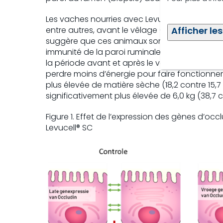
Les vaches nourries avec Levucell® SC présen
Afficher les
entre autres, avant le vêlage (par les récepte
suggère que ces animaux sont plus tolérants a
immunité de la paroi ruminale avant le vêlage
la période avant et après le vêlage. Une plus
perdre moins d’énergie pour faire fonctionne
plus élevée de matière sèche (18,2 contre 15,7
significativement plus élevée de 6,0 kg (38,7 c
Figure 1. Effet de l’expression des gènes d’o
Levucell® SC