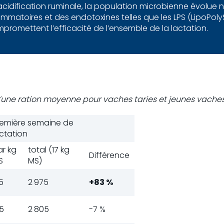
acidification ruminale, la population microbienne évolue
mmatoires et des endotoxines telles que les LPS (LipoPoly
promettent l’efficacité de l’ensemble de la lactation.
’une ration moyenne pour vaches taries et jeunes vaches
remière semaine de
ctation
ar kg
total (17 kg
Différence
S
MS)
5
2 975
+83 %
5
2 805
-7 %