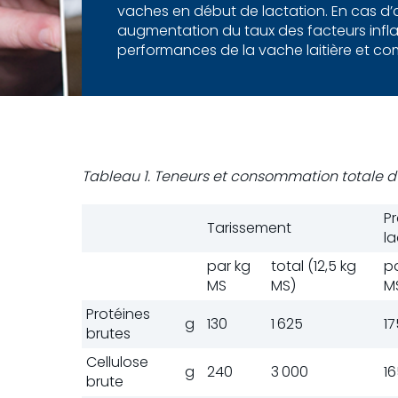
vaches en début de lactation. En cas d’
augmentation du taux des facteurs infla
performances de la vache laitière et com
Tableau 1. Teneurs et consommation totale d
P
Tarissement
la
par kg
total (12,5 kg
p
MS
MS)
M
Protéines
g
130
1 625
17
brutes
Cellulose
g
240
3 000
16
brute