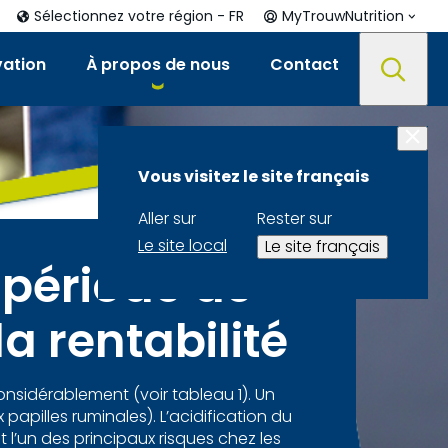
Sélectionnez votre région - FR
MyTrouwNutrition
vation
À propos de nous
Contact
Vous visitez le site français
Aller sur
Rester sur
Le site local
Le site français
 période de
a rentabilité
nsidérablement (voir tableau 1). Un
pilles ruminales). L’acidification du
l’un des principaux risques chez les