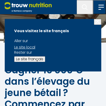
Vous visitez le site français
Aller sur
Le site local
Un âge optimal au premier vêlage pour une
Rester sur
production de lait maximale
Le site français
Gagner 10 000 €
dans l’élevage du
jeune bétail ?
Commencez par