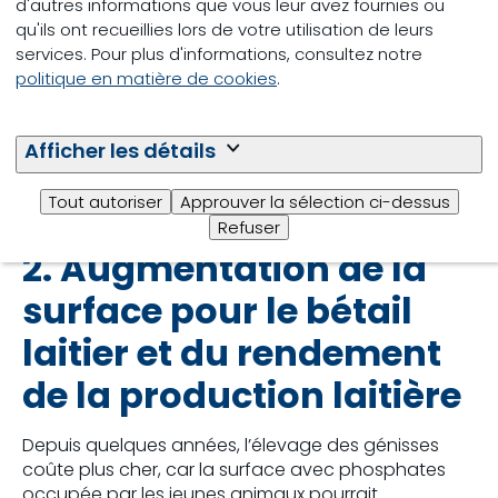
d'autres informations que vous leur avez fournies ou
l’animal. En d’autres termes, la vache laitière
qu'ils ont recueillies lors de votre utilisation de leurs
s’amortit plus rapidement.
services. Pour plus d'informations, consultez notre
politique en matière de cookies
.
Améliorer le taux de renouvellement permettrait
également à l’exploitation de réaliser des
économies plus importantes, comme l’illustre le
Afficher les détails
tableau 1. Un taux de renouvellement inférieur de 5 %
permet d’économiser en moyenne 10 animaux
Tout autoriser
Approuver la sélection ci-dessus
supplémentaires pour l’élevage.
Refuser
2. Augmentation de la
surface pour le bétail
laitier et du rendement
de la production laitière
Depuis quelques années, l’élevage des génisses
coûte plus cher, car la surface avec phosphates
occupée par les jeunes animaux pourrait