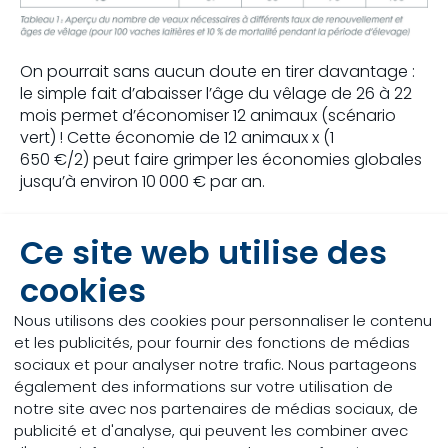
On pourrait sans aucun doute en tirer davantage :
le simple fait d’abaisser l’âge du vêlage de 26 à 22
mois permet d’économiser 12 animaux (scénario
vert) ! Cette économie de 12 animaux x (1
650 €/2) peut faire grimper les économies globales
jusqu’à environ 10 000 € par an.
On peut également réaliser des économies
Ce site web utilise des
supplémentaires pour chaque génisse venant de
vêler. Malgré un élevage Lifestart plus intensif, qui
cookies
entraîne une légère augmentation des coûts
d’alimentation, ce gain de 4 mois permet
Nous utilisons des cookies pour personnaliser le contenu
d’économiser 80 € par génisse venant de vêler.
et les publicités, pour fournir des fonctions de médias
Pour une exploitation laitière comptant 100 vaches
sociaux et pour analyser notre trafic. Nous partageons
laitières, cela représente 3 000 € supplémentaires
également des informations sur votre utilisation de
par an. L’élevage du jeune bétail coûte donc en
notre site avec nos partenaires de médias sociaux, de
moyenne 5,1 centimes/kg de lait, en supposant une
publicité et d'analyse, qui peuvent les combiner avec
production constante sur toute la durée de vie de