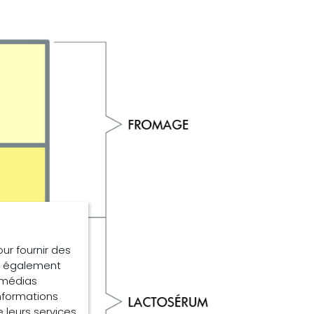
our fournir des
ns également
e médias
informations
e leurs services.