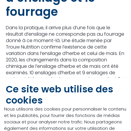
fourrage
Dans la pratique, il arrive plus d’une fois que le
résultat d’ensilage ne corresponde pas au fourrage
donné à ce moment-là. Une étude menée par
Trouw Nutrition confirme l’existence de cette
variation dans l’ensilage d’herbe et celui de maïs. En
2020, les changements dans la composition
chimique de l’ensilage d’herbe et de maïs ont été
examinés. 10 ensilages d’herbe et 9 ensilages de
maïs ont été mesurés chaque semaine pendant 2
mois. Les résultats montrent que la teneur en
Ce site web utilise des
matière sèche de l’ensilage d’herbe et de l’ensilage
cookies
de maïs évolue considérablement au fil du temps.
La figure 1 illustre un exemple marquant d’un
Nous utilisons des cookies pour personnaliser le contenu
changement de composition de l’ensilage d’herbe :
et les publicités, pour fournir des fonctions de médias
outre la matière sèche, la teneur en protéines
sociaux et pour analyser notre trafic. Nous partageons
présente également des différences significatives.
également des informations sur votre utilisation de