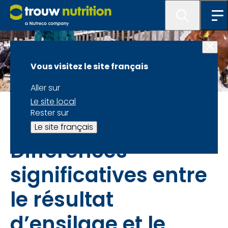
Vous visitez le site français
Aller sur
Le site local
Votre fourrage est précieux : tirez-en le meilleur avec
Rester sur
le NutriOpt On-site Adviser
Le site français
Différences
significatives entre
le résultat
d’ensilage et le