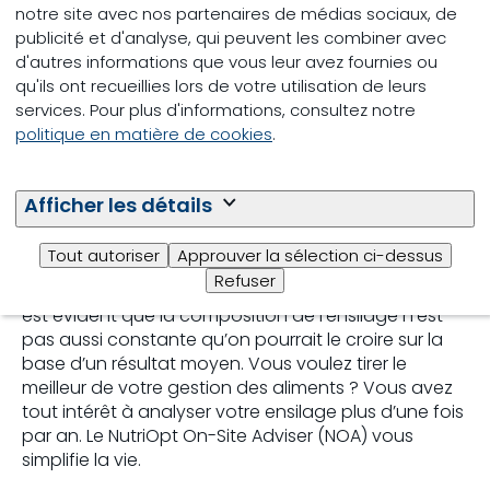
notre site avec nos partenaires de médias sociaux, de
publicité et d'analyse, qui peuvent les combiner avec
d'autres informations que vous leur avez fournies ou
qu'ils ont recueillies lors de votre utilisation de leurs
services. Pour plus d'informations, consultez notre
politique en matière de cookies
.
Figure 1 : Évolution de la matière sèche et des protéines brutes dans
Afficher les détails
un ensilage d’herbe sur une période de 7 semaines.
Ces changements dans l’ensilage s’expliquent
Tout autoriser
Approuver la sélection ci-dessus
probablement par le mode d’ensilage, le moment
Refuser
de l’ensilage et les différences entre les champs. Il
est évident que la composition de l’ensilage n’est
pas aussi constante qu’on pourrait le croire sur la
base d’un résultat moyen. Vous voulez tirer le
meilleur de votre gestion des aliments ? Vous avez
tout intérêt à analyser votre ensilage plus d’une fois
par an. Le NutriOpt On-Site Adviser (NOA) vous
simplifie la vie.