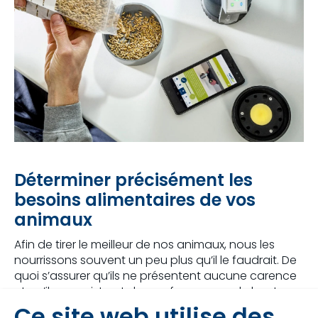
Déterminer précisément les
besoins alimentaires de vos
animaux
Afin de tirer le meilleur de nos animaux, nous les
nourrissons souvent un peu plus qu’il le faudrait. De
quoi s’assurer qu’ils ne présentent aucune carence
et qu’ils enregistrent des performances de haut
niveau. L’inconvénient de cette marge de sécurité ?
Ce site web utilise des