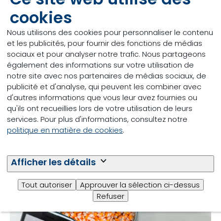
La hausse du coût des aliments et des émissions.
cookies
Pour aider l’industrie des aliments composés à
réduire cette marge au minimum de manière
Nous utilisons des cookies pour personnaliser le contenu
responsable, Trouw Nutrition a créé NutriOpt il y a
et les publicités, pour fournir des fonctions de médias
quelques années. NutriOpt est une combinaison de
sociaux et pour analyser notre trafic. Nous partageons
services qui aide l’industrie des aliments composés
également des informations sur votre utilisation de
à mieux évaluer la valeur nutritionnelle de leurs
notre site avec nos partenaires de médias sociaux, de
matières premières et à déterminer plus
publicité et d'analyse, qui peuvent les combiner avec
précisément les besoins des animaux. L’idéal pour
d'autres informations que vous leur avez fournies ou
nourrir vos animaux avec une extrême précision.
qu'ils ont recueillies lors de votre utilisation de leurs
Notre expérience de la technologie NIR est
services. Pour plus d'informations, consultez notre
précieuse à cet égard.
politique en matière de cookies
.
En savoir plus sur la technologie NIR
Afficher les détails
Tout autoriser
Approuver la sélection ci-dessus
Refuser