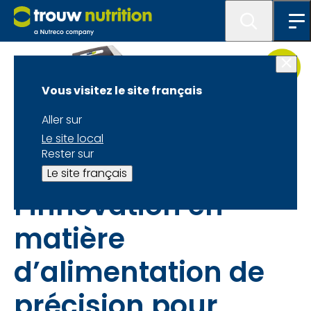
Vous visitez le site français
Aller sur
Le site local
NutriOpt On-site Adviser (NOA) : L’innovation en
Rester sur
matière d’alimentation de précision
Le site français
l’innovation en
matière
d’alimentation de
précision pour