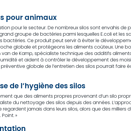
nts pour animaux
ion pour le secteur. De nombreux silos sont envahis de p
rand groupe de bactéries parmi lesquelles E.coli et les sa
 bactéries. Ce produit peut servir à éviter le développem
oche globale et protégeons les aliments coûteux. Une bo
 van de Kamp, spécialiste technique des additifs alimentai
umidité et aident à contrôler le développement des moisi
préventive globale de l’entretien des silos pourrait faire é
e de l’hygiène des silos
lement que des aliments propres provenant d’un silo propr
cialiste du nettoyage des silos depuis des années. L’appro
 regardent jamais dans leurs silos, alors que des milliers d
 Point. »
entation