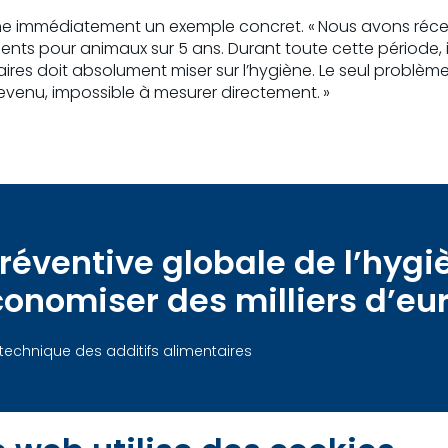
e immédiatement un exemple concret. « Nous avons récemm
ents pour animaux sur 5 ans. Durant toute cette période, 
taires doit absolument miser sur l’hygiène. Le seul problè
 revenu, impossible à mesurer directement. »
éventive globale de l’hygiè
conomiser des milliers d’eu
technique des additifs alimentaires