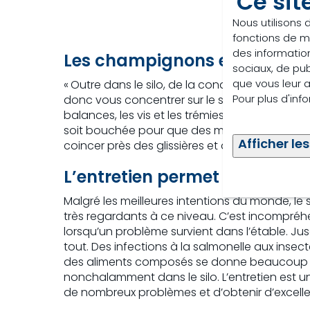
Ce sit
Nous utilisons 
fonctions de m
des information
Les champignons et les enté
sociaux, de pub
que vous leur av
« Outre dans le silo, de la condensation peut 
Pour plus d'inf
donc vous concentrer sur le silo, mais aussi su
balances, les vis et les trémies de stockage : 
soit bouchée pour que des moisissures et des 
Afficher les
coincer près des glissières et des balances. 
L’entretien permet d’éviter
Malgré les meilleures intentions du monde, l
très regardants à ce niveau. C’est incompréh
lorsqu’un problème survient dans l’étable. Ju
tout. Des infections à la salmonelle aux insect
des aliments composés se donne beaucoup de 
nonchalamment dans le silo. L’entretien est un
de nombreux problèmes et d’obtenir d’excelle