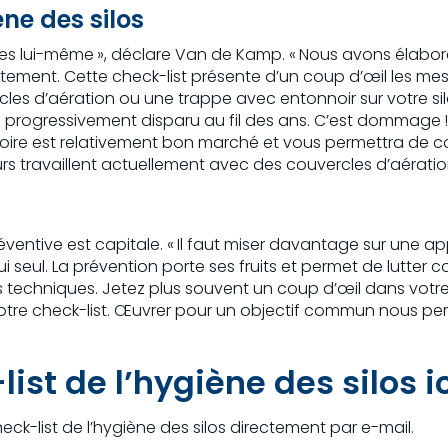
ène des silos
es lui-même », déclare Van de Kamp. « Nous avons élaboré
ement. Cette check-list présente d’un coup d’œil les me
les d’aération ou une trappe avec entonnoir sur votre sil
nier a progressivement disparu au fil des ans. C’est domma
oire est relativement bon marché et vous permettra de 
eurs travaillent actuellement avec des couvercles d’aéra
éventive est capitale. « Il faut miser davantage sur une 
lui seul. La prévention porte ses fruits et permet de lutter 
es techniques. Jetez plus souvent un coup d’œil dans votr
tre check-list. Œuvrer pour un objectif commun nous perme
ist de l’hygiène des silos i
ck-list de l’hygiène des silos directement par e-mail.