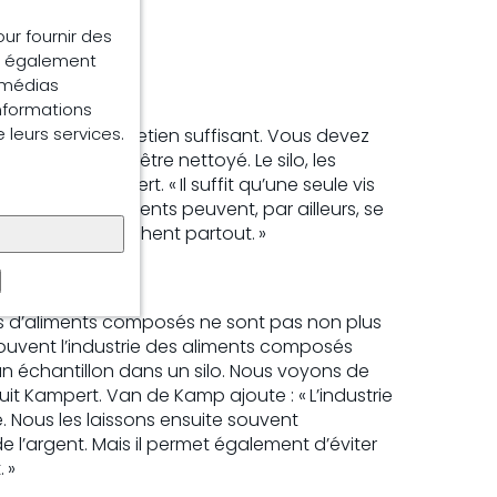
our fournir des
ns également
e médias
informations
e leurs services.
l’objet d’un entretien suffisant. Vous devez
e circuit doit être nettoyé. Le silo, les
ouligne Kampert. « Il suffit qu’une seule vis
 résidus d’aliments peuvent, par ailleurs, se
bactéries se cachent partout. »
urs d’aliments composés ne sont pas non plus
ouvent l’industrie des aliments composés
un échantillon dans un silo. Nous voyons de
uit Kampert. Van de Kamp ajoute : « L’industrie
 Nous les laissons ensuite souvent
e l’argent. Mais il permet également d’éviter
 »