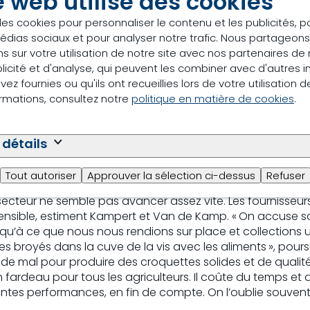
e web utilise des cookies
des cookies pour personnaliser le contenu et les publicités, p
édias sociaux et pour analyser notre trafic. Nous partageo
s sur votre utilisation de notre site avec nos partenaires d
robactéries se cachent partout
licité et d'analyse, qui peuvent les combiner avec d'autres 
ez fournies ou qu'ils ont recueillies lors de votre utilisation d
également se former dans le système de vis s’il ne fait pas 
ormations, consultez notre
politique en matière de cookies
.
r les systèmes et les composants qui l’accompagnent. Tout l
tous nécessitent une attention et une hygiène maximales », s
entérobactéries restent dans le silo pendant des mois. Des
 détails
Pensez aussi à vos chaînes. Les champignons et les entéro
 de nombreux problèmes
Tout autoriser
Approuver la sélection ci-dessus
Refuser
e secteur ne semble pas avancer assez vite. Les fournisse
ensible, estiment Kampert et Van de Kamp. « On accuse s
squ’à ce que nous nous rendions sur place et collections 
es broyés dans la cuve de la vis avec les aliments », pours
mal pour produire des croquettes solides et de qualité.
 fardeau pour tous les agriculteurs. Il coûte du temps et d
ntes performances, en fin de compte. On l’oublie souvent.