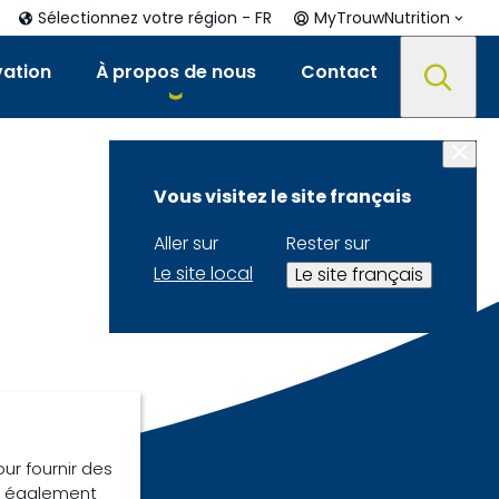
Sélectionnez votre région - FR
MyTrouwNutrition
vation
À propos de nous
Contact
Vous visitez le site français
Aller sur
Rester sur
Le site local
Le site français
our fournir des
ns également