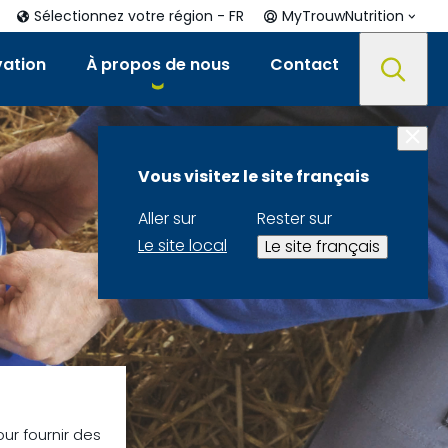
Sélectionnez votre région - FR
MyTrouwNutrition
vation
À propos de nous
Contact
Vous visitez le site français
Aller sur
Rester sur
Le site local
Le site français
our fournir des