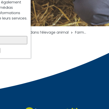
ns également
e médias
informations
e leurs services.
leure production dans l’élevage animal
Farm-O-San Reviva