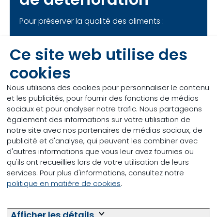
Pour préserver la qualité des aliments :
Évaluez régulièrement le risque de
Ce site web utilise des
détérioration des ensilages et de la
RTM
.
cookies
Limitez l’exposition à l’air
pendant
Nous utilisons des cookies pour personnaliser le contenu
l’entreposage et l’alimentation.
et les publicités, pour fournir des fonctions de médias
sociaux et pour analyser notre trafic. Nous partageons
Envisagez
des additifs d’acides
également des informations sur votre utilisation de
organiques
pour améliorer la stabilité
notre site avec nos partenaires de médias sociaux, de
aérobie.
publicité et d'analyse, qui peuvent les combiner avec
d'autres informations que vous leur avez fournies ou
Assurez
une bonne gestion de la
qu'ils ont recueillies lors de votre utilisation de leurs
taille
et des taux de sortie rapides.
services. Pour plus d'informations, consultez notre
politique en matière de cookies
.
Réduire au minimum l’ajout d’eau
à
la RTM lorsque cela est possible.
Afficher les détails