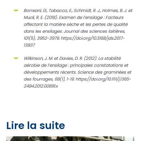
Borreani, G., Tabacco, E., Schmidt, R. J., Holmes, B. J. et
Muck, R. E. (2018). Examen de l’ensilage : Facteurs
affectant la matière sèche et les pertes de qualité
dans les ensilages.
Journal des sciences laitières,
101(5), 3952-3979. https://doi.org/10.3168/jds.2017-
13837
Wilkinson, J. M. et Davies, D. R. (2012). La stabilité
aérobie de l’ensilage : principales constatations et
développements récents.
Science des graminées et
des fourrages, 68(1), 1-19. https://doi.org/10.1111/j.1365-
2494.2012.00891.x
Lire la suite