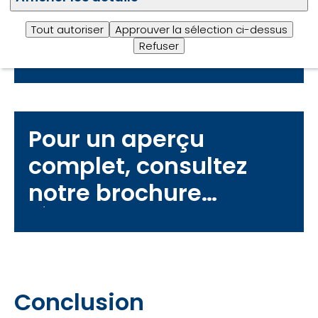
Nettoyez régulièrement la
mangeoire
pour éviter l’accumulation
Tout autoriser
Approuver la sélection ci-dessus
de microbes.
Refuser
Pour un aperçu
complet, consultez
notre brochure
"Étapes simples pour
garder votre RTM
fraîche".
Conclusion