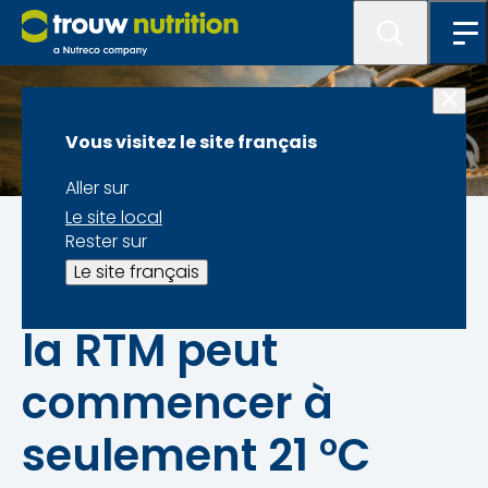
Vous visitez le site français
Aller sur
Le site local
Préservez la fraîcheur et la valeur de votre RTM
Rester sur
Le site français
La détérioration de
la RTM peut
commencer à
seulement 21 °C