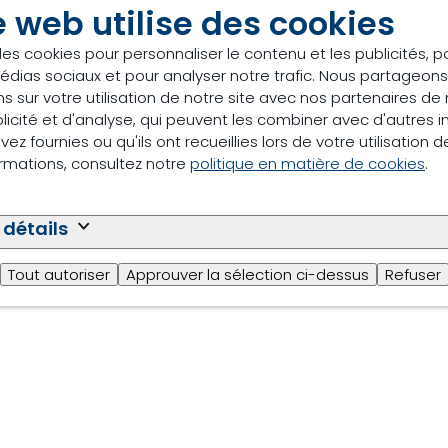
e web utilise des cookies
des cookies pour personnaliser le contenu et les publicités, p
rouw Nutrition
édias sociaux et pour analyser notre trafic. Nous partageo
s sur votre utilisation de notre site avec nos partenaires d
licité et d'analyse, qui peuvent les combiner avec d'autres 
ez fournies ou qu'ils ont recueillies lors de votre utilisation d
ormations, consultez notre
politique en matière de cookies
.
 agricole, travaille depuis 18 ans, dans le secteur de la 
x. Et depuis 2022 au sein de Trouw Nutrition.
 détails
Tout autoriser
Approuver la sélection ci-dessus
Refuser