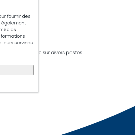
our fournir des
ns également
e médias
informations
e leurs services.
production porcine sur divers postes