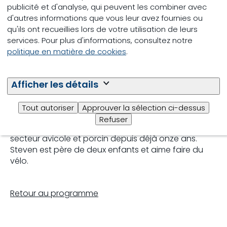
publicité et d'analyse, qui peuvent les combiner avec
Technical Sales on-farm Products |
d'autres informations que vous leur avez fournies ou
Trouw Nutrition
qu'ils ont recueillies lors de votre utilisation de leurs
services. Pour plus d'informations, consultez notre
politique en matière de cookies
.
Steven Haerinck a 32 ans et habite à Waregem, près
Afficher les détails
de Courtrai.
Tout autoriser
Approuver la sélection ci-dessus
Il a fait des études de technologie alimentaire à la
Refuser
haute école Vives à Roulers. Il travaille dans le
secteur avicole et porcin depuis déjà onze ans.
Steven est père de deux enfants et aime faire du
vélo.
Retour au programme