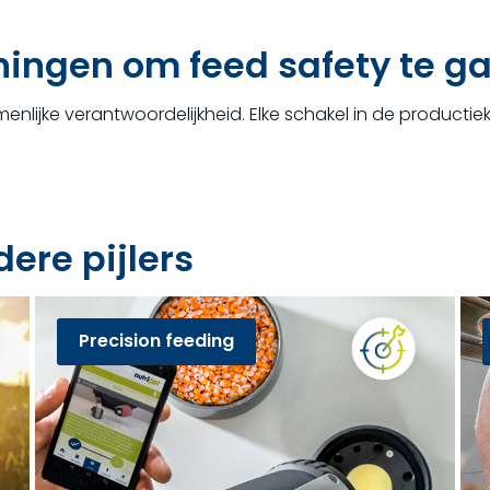
ingen om feed safety te g
lijke verantwoordelijkheid. Elke schakel in de productieke
ere pijlers
Precision feeding