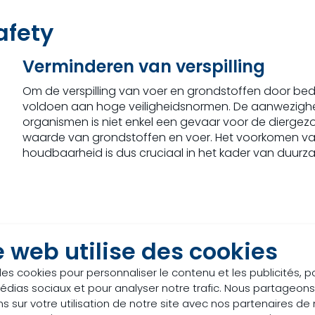
afety
Verminderen van verspilling
Om de verspilling van voer en grondstoffen door bede
voldoen aan hoge veiligheidsnormen. De aanwezigh
organismen is niet enkel een gevaar voor de diergezo
waarde van grondstoffen en voer. Het voorkomen va
houdbaarheid is dus cruciaal in het kader van duurz
Benutten van reststromen
e web utilise des cookies
Daarnaast is feed safety van groot belang bij het ve
des cookies pour personnaliser le contenu et les publicités, p
voedingsmiddelenindustrie in veevoer. Zo kunnen waar
édias sociaux et pour analyser notre trafic. Nous partageo
voor menselijke consumptie, toch worden benut op een
s sur votre utilisation de notre site avec nos partenaires d
duurzamere, circulaire voedselketen.