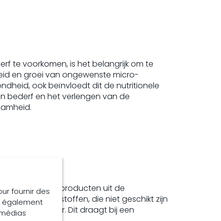
rf te voorkomen, is het belangrijk om te
eid en groei van ongewenste micro-
ndheid, ook beïnvloedt dit de nutritionele
n bederf en het verlengen van de
aamheid.
rwerken van restproducten uit de
our fournir des
devolle grondstoffen, die niet geschikt zijn
ns également
 veilige manier. Dit draagt bij een
e médias