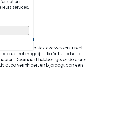
informations
e leurs services.
 en welzijn
delijke stoffen en ziekteverwekkers. Enkel
en, is het mogelijk efficiënt voedsel te
rminderen. Daarnaast hebben gezonde dieren
tibiotica vermindert en bijdraagt aan een