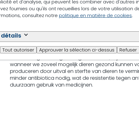
licité et d'analyse, qui peuvent les combiner avec d'autres 
ez fournies ou qu'ils ont recueillies lors de votre utilisation d
ormations, consultez notre
politique en matière de cookies
.
 détails
Ondersteunen van diergezondheid
Tout autoriser
Approuver la sélection ci-dessus
Refuser
Voederveiligheid zorgt voor gezond voer, vrij van scha
wanneer we zoveel mogelijk dieren gezond kunnen voed
produceren door uitval en sterfte van dieren te ve
minder antibiotica nodig, wat de resistentie tegen an
duurzaam gebruik van medicijnen.