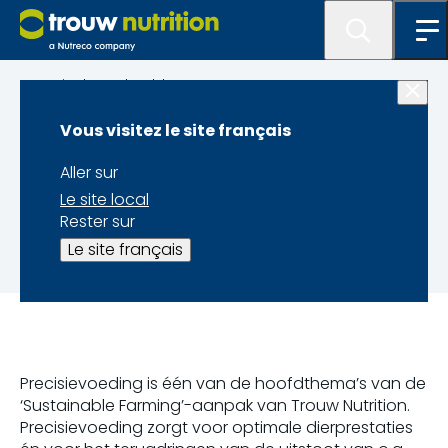
Agriculture durable
Vous visitez le site français
Precision feeding
Aller sur
Le site local
Met precisievoeding naar een optimaal
Rester sur
rantsoen
Le site français
Precisievoeding is één van de hoofdthema’s van de
‘Sustainable Farming’-aanpak van Trouw Nutrition.
Precisievoeding zorgt voor optimale dierprestaties