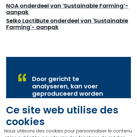
NOA onderdeel van ‘Sustainable Farming’-
aanpak
Selko LactiBute onderdeel van 'Sustainable
Farming'- aanpak
Door gericht te
analyseren, kan voer
geproduceerd worden
met een constantere
Ce site web utilise des
samenstelling die zo
dicht mogelijk aansluit
cookies
bij de behoeftes van
het dier.
Nous utilisons des cookies pour personnaliser le contenu