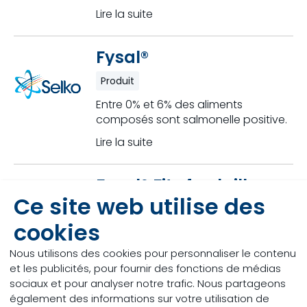
Lire la suite
Fysal®
Produit
Entre 0% et 6% des aliments
composés sont salmonelle positive.
Lire la suite
Fysal® Fit-4 volaille
Ce site web utilise des
Produit
cookies
En pratique, les principales causes
de transmission sont l’introduction
Nous utilisons des cookies pour personnaliser le contenu
de nouveaux animaux,
et les publicités, pour fournir des fonctions de médias
sociaux et pour analyser notre trafic. Nous partageons
Lire la suite
également des informations sur votre utilisation de