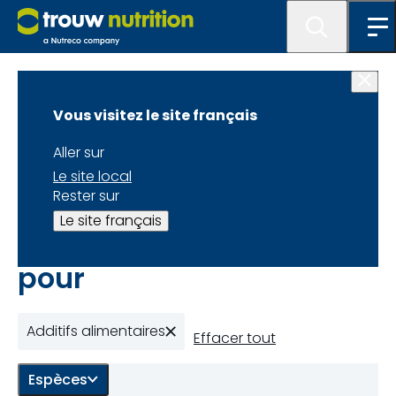
Home
Vous visitez le site français
Catalogue
Aller sur
Le site local
Rester sur
8 des résultats 18 indiqués
Le site français
18 résultats trouvés
pour
Additifs alimentaires
Effacer tout
Espèces