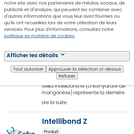
notre site avec nos partenaires de médias sociaux, de
Intellibond C
publicité et d'analyse, qui peuvent les combiner avec
d'autres informations que vous leur avez fournies ou
Produit
qu'ils ont recueillies lors de votre utilisation de leurs
services. Pour plus d'informations, consultez notre
Selko Intellibond C (chlorure basique
politique en matière de cookies
.
de cuivre) représente la dernière,
Lire la suite
Afficher les détails
Intellibond M
Tout autoriser
Approuver la sélection ci-dessus
Refuser
Produit
Selko Intellibond M (chlorhydrate de
manganèse) représente la dernière
Lire la suite
Intellibond Z
Produit