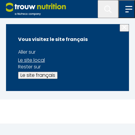
Home
Vous visitez le site français
Bienvenue sur
Aller sur
MyTrouwNutrition
Le site local
Rester sur
Le site français
Vous trouverez ci-dessous un aperçu de vos
demandes.