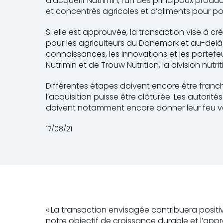
d’acquérir Nutrimin, l’un des principaux prod
et concentrés agricoles et d’aliments pour po
Si elle est approuvée, la transaction vise à 
pour les agriculteurs du Danemark et au-del
connaissances, les innovations et les portefeu
Nutrimin et de Trouw Nutrition, la division nut
Différentes étapes doivent encore être franc
l’acquisition puisse être clôturée. Les autorit
doivent notamment encore donner leur feu v
17/08/21
« La transaction envisagée contribuera positi
notre objectif de croissance durable et l’app