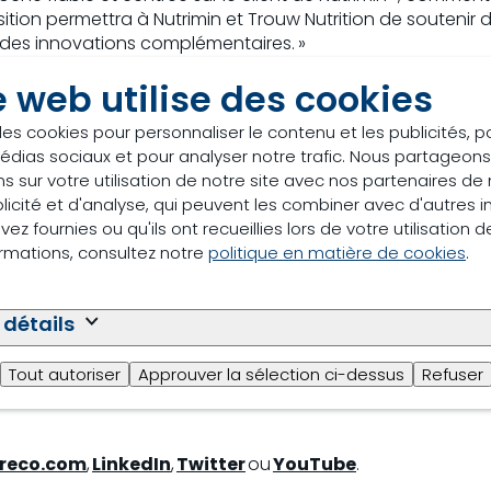
uisition permettra à Nutrimin et Trouw Nutrition de souteni
t des innovations complémentaires. »
e web utilise des cookies
min : « Nous sommes ravis de l’annonce de ce jour et du fa
 sur un partenaire digne de confiance et compétent sur le
des cookies pour personnaliser le contenu et les publicités, p
ions innovantes. En tant que filiale de Trouw Nutrition, nou
édias sociaux et pour analyser notre trafic. Nous partageo
s sur votre utilisation de notre site avec nos partenaires d
licité et d'analyse, qui peuvent les combiner avec d'autres 
ez fournies ou qu'ils ont recueillies lors de votre utilisation d
utreco dans plus de 37 pays à travers le monde s’efforcen
ormations, consultez notre
politique en matière de cookies
.
manière qui garantit que la durabilité est au cœur de toute
conseils et technologies pour aider nos clients à produire p
plus de 100 ans d’expérience, Nutreco est un leader mondia
 détails
lui de l’alimentation aquatique grâce à sa division Skrettin
novations de la prochaine génération tout au long de la cha
Tout autoriser
Approuver la sélection ci-dessus
Refuser
La société est une filiale de SHV Holdings N.V., une multinati
reco.com
,
LinkedIn
,
Twitter
ou
YouTube
.