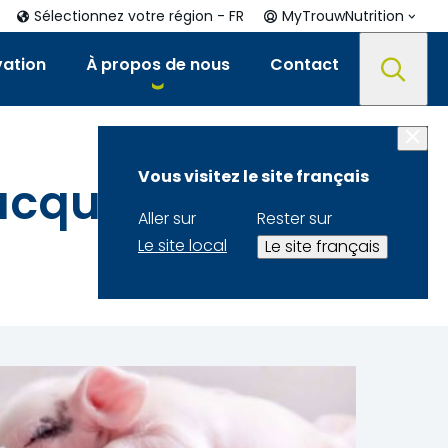
Sélectionnez votre région - FR
MyTrouwNutrition
vation
À propos de nous
Contact
Vous visitez le site français
acquérir
Aller sur
Rester sur
Le site local
Le site français