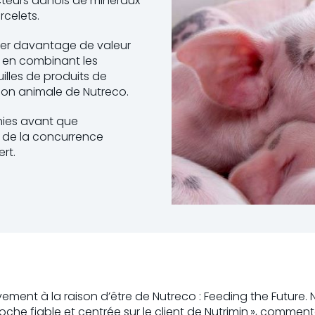
ucteurs danois de minéraux
rcelets.
créer davantage de valeur
à en combinant les
illes de produits de
rition animale de Nutreco.
hies avant que
és de la concurrence
ert.
vement à la raison d’être de Nutreco : Feeding the Future
roche fiable et centrée sur le client de Nutrimin », comme