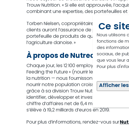
Trouw Nutrition. « Si elle est approuvée, l’acq
combinant une expertise, des portefeuilles e
Ce sit
Torben Nielsen, copropriétaire et COO de Nutri
clients auront l’assurance de pouvoir compter
Nous utilisons 
portefeuille de produits de qualité et de solut
fonctions de m
l’agriculture danoise. »
des information
sociaux, de pub
À propos de Nutreco
que vous leur av
Chaque jour, les 12 100 employés dévoués de N
Pour plus d'inf
Feeding the Future » (nourrir le futur), d’une 
la nutrition — nous fournissons les meilleurs 
nourrir notre population croissante. Fort de 
Afficher les
grâce à sa division Trouw Nutrition, et dans ce
identifier, développer et investir dans les in
chiffre d’affaires net de 6,4 milliards d’euros. 
s’élève à 19,2 milliards d’euros en 2019.
Pour plus d’informations, rendez-vous sur
Nut